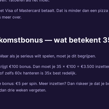
met Visa of Mastercard betaalt. Dat is minder dan een pizza
s meer over.
lkomstbonus — wat betekent 3
ar als je serieus wilt spelen, moet je dit begrijpen.
rijgt €100 bonus. Dan moet je 35 × €100 = €3.500 inzetten 
 zelfs 60x hanteren is 35x best redelijk.
e bonus: €5 per spin. Meer inzetten? Dan riskeer je dat je
dan drie weken vergeten.