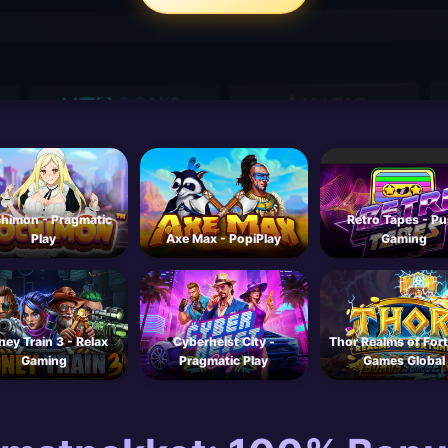
himon - Pragmatic
Retro Tapes - P
Play
Axe Max - PopiPlay
Gaming
ey Train 3 - Relax
Cyberheist City -
Thor Realms of For
Gaming
Pragmatic Play
Games Global