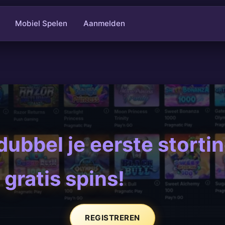
Mobiel Spelen
Aanmelden
dubbel je eerste storti
 gratis spins!
REGISTREREN