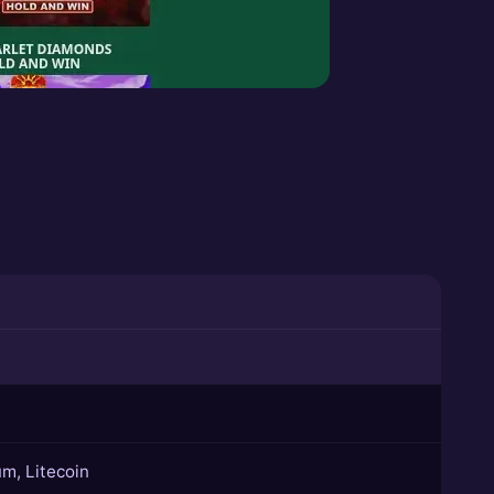
um, Litecoin