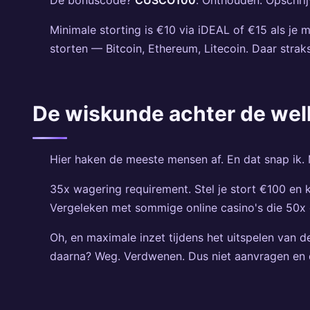
Minimale storting is €10 via iDEAL of €15 als je 
storten — Bitcoin, Ethereum, Litecoin. Daar strak
De wiskunde achter de we
Hier haken de meeste mensen af. En dat snap ik. Ma
35x wagering requirement. Stel je stort €100 en k
Vergeleken met sommige online casino's die 50x of
Oh, en maximale inzet tijdens het uitspelen van d
daarna? Weg. Verdwenen. Dus niet aanvragen en 