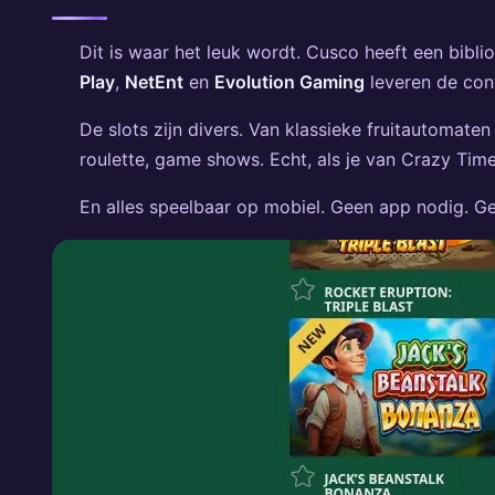
Dit is waar het leuk wordt. Cusco heeft een bibl
Play
,
NetEnt
en
Evolution Gaming
leveren de cont
De slots zijn divers. Van klassieke fruitautomat
roulette, game shows. Echt, als je van Crazy Time 
En alles speelbaar op mobiel. Geen app nodig. Ge