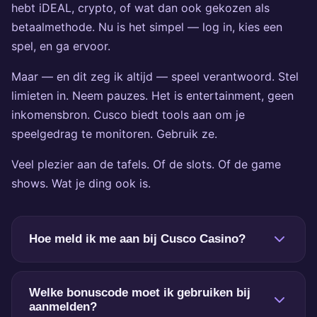
hebt iDEAL, crypto, of wat dan ook gekozen als
betaalmethode. Nu is het simpel — log in, kies een
spel, en ga ervoor.
Maar — en dit zeg ik altijd — speel verantwoord. Stel
limieten in. Neem pauzes. Het is entertainment, geen
inkomensbron. Cusco biedt tools aan om je
speelgedrag te monitoren. Gebruik ze.
Veel plezier aan de tafels. Of de slots. Of de game
shows. Wat je ding ook is.
Hoe meld ik me aan bij Cusco Casino?
Klik op de knop "Registreren" rechtsboven op de
homepage. Vul je e-mailadres, wachtwoord en
Welke bonuscode moet ik gebruiken bij
aanmelden?
persoonlijke gegevens in. Na het accepteren van