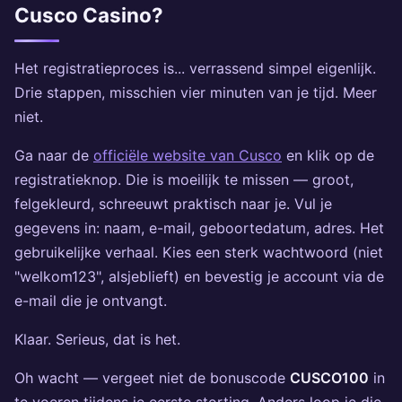
Cusco Casino?
Het registratieproces is... verrassend simpel eigenlijk.
Drie stappen, misschien vier minuten van je tijd. Meer
niet.
Ga naar de
officiële website van Cusco
en klik op de
registratieknop. Die is moeilijk te missen — groot,
felgekleurd, schreeuwt praktisch naar je. Vul je
gegevens in: naam, e-mail, geboortedatum, adres. Het
gebruikelijke verhaal. Kies een sterk wachtwoord (niet
"welkom123", alsjeblieft) en bevestig je account via de
e-mail die je ontvangt.
Klaar. Serieus, dat is het.
Oh wacht — vergeet niet de bonuscode
CUSCO100
in
te voeren tijdens je eerste storting. Anders loop je die