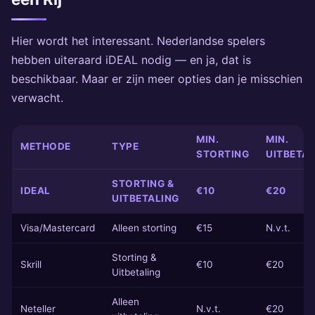
Hier wordt het interessant. Nederlandse spelers
hebben uiteraard iDEAL nodig — en ja, dat is
beschikbaar. Maar er zijn meer opties dan je misschien
verwacht.
MIN.
MIN.
METHODE
TYPE
STORTING
UITBETAL
STORTING &
IDEAL
€10
€20
UITBETALING
Visa/Mastercard
Alleen storting
€15
N.v.t.
Storting &
Skrill
€10
€20
Uitbetaling
Alleen
Neteller
N.v.t.
€20