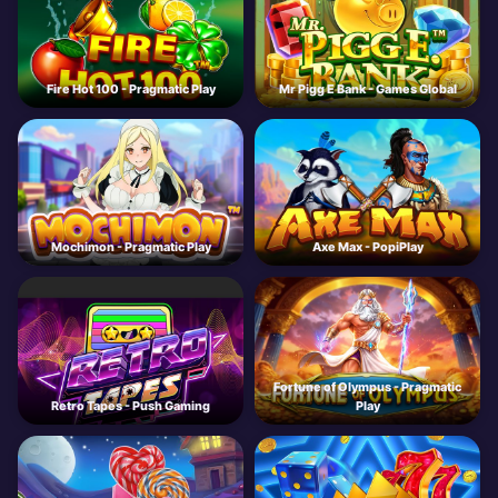
Fire Hot 100 - Pragmatic Play
Mr Pigg E Bank - Games Global
Mochimon - Pragmatic Play
Axe Max - PopiPlay
Fortune of Olympus - Pragmatic
Retro Tapes - Push Gaming
Play